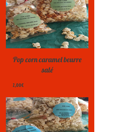
Pop corn caramel beurre
salé
Prix
2,00€